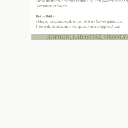
Civitas fidelissima ? the most Faithful City, Prize awarded by the Sel
Government of Sopron
Bakos Ildikó
a Magyar Képzőművészek és Iparművészek Szövetségének díja
Prize of the Association of Hungarian Fine and Applied Artists