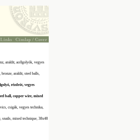
nz, araldit, acélgolyók, vegyes
bronze, araldit, steel balls,
lgolyó, rézdrót, vegyes
eel ball, copper wire, mixed
vics, csigák, vegyes technika,
e, snails, mixed technique, 38x48