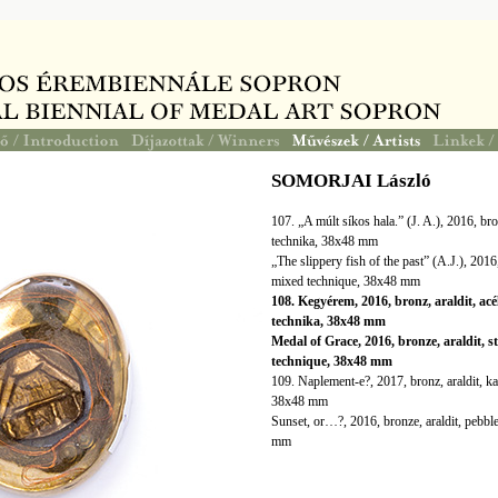
SOMORJAI László
107. „A múlt síkos hala.” (J. A.), 2016, bro
technika, 38x48 mm
„The slippery fish of the past” (A.J.), 2016, 
mixed technique, 38x48 mm
108. Kegyérem, 2016, bronz, araldit, acé
technika, 38x48 mm
Medal of Grace, 2016, bronze, araldit, st
technique, 38x48 mm
109. Naplement-e?, 2017, bronz, araldit, ka
38x48 mm
Sunset, or…?, 2016, bronze, araldit, pebbl
mm